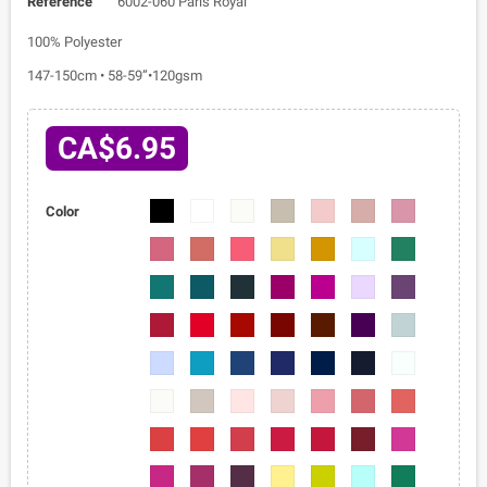
Reference
6002-060 Paris Royal
100% Polyester
147-150cm • 58-59”•120gsm
CA$6.95
6002-
6002-
6002-
6002-
6002-
6002-
6002-
Color
01
02
03
04
05
06
07
6002-
6002-
6002-
6002-
6002-
6002-
6002-
08
09
010
011
012
013
014
6002-
6002-
6002-
6002-
6002-
6002-
6002-
015
016
017
018
019
020
021
6002-
6002-
6002-
6002-
6002-
6002-
6002-
022
023
024
025
026
027
028
6002-
6002-
6002-
6002-
6002-
6002-
6002-
029
030
031
032
033
034
035
6002-
6002-
6002-
6002-
6002-
6002-
6002-
036
037
038
039
040
041
042
6002-
6002-
6002-
6002-
6002-
6002-
6002-
043
044
045
046
047
048
049
6002-
6002-
6002-
6002-
6002-
6002-
6002-