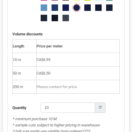
050
051
052
053
054
055
056
6002-
6002-
6002-
6002-
6002-
6002-
6002-
060
057
058
059
061
062
063
6002-
6002-
6002-
064
065
066
Volume discounts
Length
Price per meter
10 m
CA$6.95
50 m
CA$6.50
200 m
Please contact for price
refresh
Quantity
* minimum purchase 10 M.
* sample cuts subject to higher pricing in warehouse
* bolt size might vary slightly from ordered QTY