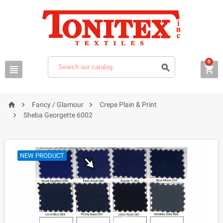
0






Fancy / Glamour
Crepe Plain & Print

Sheba Georgette 6002
NEW PRODUCT