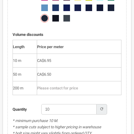
050
051
052
053
054
055
056
6002-
6002-
6002-
6002-
6002-
6002-
6002-
057
058
059
060
061
062
063
6002-
6002-
6002-
064
065
066
Volume discounts
Length
Price per meter
10 m
CA$6.95
50 m
CA$6.50
200 m
Please contact for price
refresh
Quantity
* minimum purchase 10 M.
* sample cuts subject to higher pricing in warehouse
* bolt size might vary slightly from ordered QTY