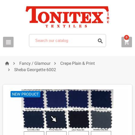
0






Fancy / Glamour
Crepe Plain & Print

Sheba Georgette 6002
NEW PRODUCT