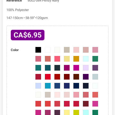
Reference
6002-064 Pensy Navy
100% Polyester
147-150cm • 58-59”•120gsm
CA$6.95
6002-
6002-
6002-
6002-
6002-
6002-
6002-
Color
01
02
03
04
05
06
07
6002-
6002-
6002-
6002-
6002-
6002-
6002-
08
09
010
011
012
013
014
6002-
6002-
6002-
6002-
6002-
6002-
6002-
015
016
017
018
019
020
021
6002-
6002-
6002-
6002-
6002-
6002-
6002-
022
023
024
025
026
027
028
6002-
6002-
6002-
6002-
6002-
6002-
6002-
029
030
031
032
033
034
035
6002-
6002-
6002-
6002-
6002-
6002-
6002-
036
037
038
039
040
041
042
6002-
6002-
6002-
6002-
6002-
6002-
6002-
043
044
045
046
047
048
049
6002-
6002-
6002-
6002-
6002-
6002-
6002-