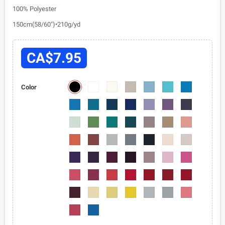
100% Polyester
150cm(58/60")•210g/yd
CA$7.95
6001-
6001-
6001-
6001-
6001-
6001-
6001-
Color
01
02
03
04
05
07
08
6001-
6001-
6001-
6001-
6001-
6001-
6001-
09
010
012
013
015
016
018
6001-
6001-
6001-
6001-
6001-
6001-
6001-
020
022
024
025
027
028
029
6001-
6001-
6001-
6001-
6001-
6001-
6001-
030
031
033
034
036
037
038
6001-
6001-
6001-
6001-
6001-
6001-
6001-
041
042
043
044
045
046
048
6001-
6001-
6001-
6001-
6001-
6001-
6001-
050
052
054
055
056
057
058
5001-
6001-
6001-
6001-
6001-
6001-
6001-
059
060
061
062
063
064
070
6001-
6001-
072
075