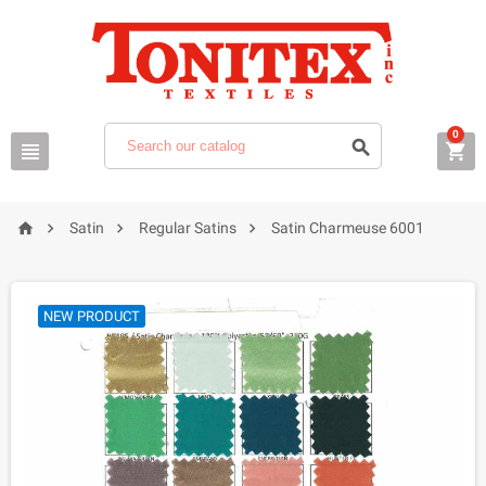
0







Satin
Regular Satins
Satin Charmeuse 6001
NEW PRODUCT