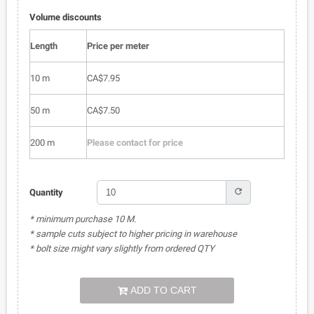
Volume discounts
Length
Price per meter
10 m
CA$7.95
50 m
CA$7.50
200 m
Please contact for price
refresh
Quantity
* minimum purchase 10 M.
* sample cuts subject to higher pricing in warehouse
* bolt size might vary slightly from ordered QTY
ADD TO CART