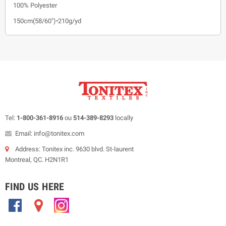
100% Polyester
150cm(58/60")•210g/yd
Tel:
1-800-361-8916
ou
514-389-8293
locally
Email: info@tonitex.com
Address: Tonitex inc. 9630 blvd. St-laurent
Montreal, QC. H2N1R1
FIND US HERE
.
.
.