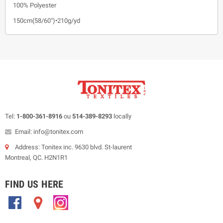
100% Polyester
150cm(58/60")•210g/yd
Tel:
1-800-361-8916
ou
514-389-8293
locally
Email: info@tonitex.com
Address: Tonitex inc. 9630 blvd. St-laurent
Montreal, QC. H2N1R1
FIND US HERE
.
.
.