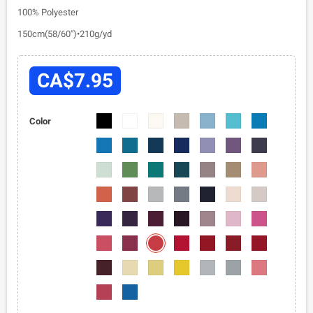
100% Polyester
150cm(58/60")•210g/yd
CA$7.95
6001-
6001-
6001-
6001-
6001-
6001-
6001-
Color
01
02
03
04
05
07
08
6001-
6001-
6001-
6001-
6001-
6001-
6001-
09
010
012
013
015
016
018
6001-
6001-
6001-
6001-
6001-
6001-
6001-
020
022
024
025
027
028
029
6001-
6001-
6001-
6001-
6001-
6001-
6001-
030
031
033
034
036
037
038
6001-
6001-
6001-
6001-
6001-
6001-
6001-
041
042
043
044
045
046
048
6001-
6001-
6001-
6001-
6001-
6001-
6001-
054
050
052
055
056
057
058
5001-
6001-
6001-
6001-
6001-
6001-
6001-
059
060
061
062
063
064
070
6001-
6001-
072
075