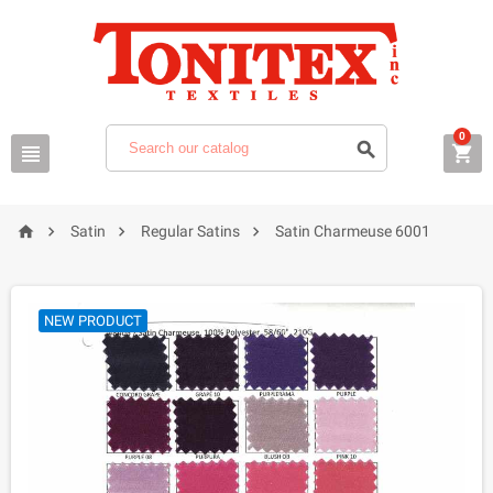
0







Satin
Regular Satins
Satin Charmeuse 6001
NEW PRODUCT