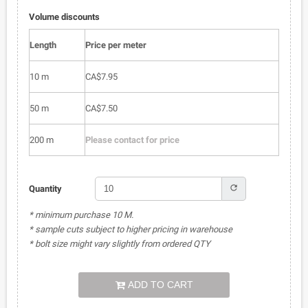
Volume discounts
Length
Price per meter
10 m
CA$7.95
50 m
CA$7.50
200 m
Please contact for price
refresh
Quantity
* minimum purchase 10 M.
* sample cuts subject to higher pricing in warehouse
* bolt size might vary slightly from ordered QTY
ADD TO CART