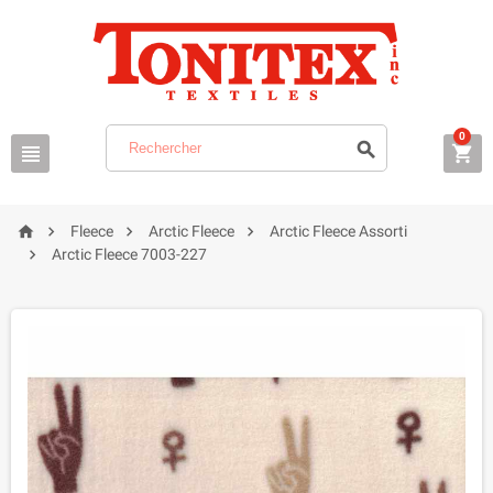
0







Fleece
Arctic Fleece
Arctic Fleece Assorti

Arctic Fleece 7003-227