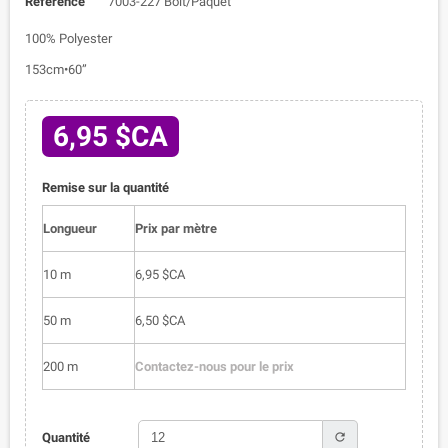
Référence
7003-227 Bolt/Paquet
100% Polyester
153cm•60”
6,95 $CA
Remise sur la quantité
Longueur
Prix par mètre
10 m
6,95 $CA
50 m
6,50 $CA
200 m
Contactez-nous pour le prix
refresh
Quantité