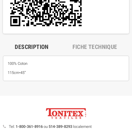
DESCRIPTION
FICHE TECHNIQUE
100% Coton
115cm•45”
Tel:
1-800-361-8916
ou
514-389-8293
localement