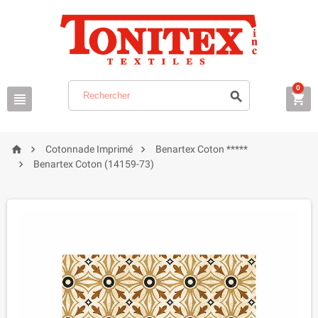
0






Cotonnade Imprimé
Benartex Coton *****

Benartex Coton (14159-73)