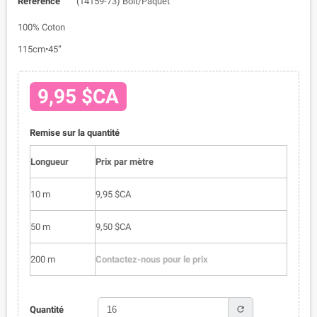
Référence
(14159-73) Bolt/Paquet
100% Coton
115cm•45”
9,95 $CA
Remise sur la quantité
Longueur
Prix par mètre
10 m
9,95 $CA
50 m
9,50 $CA
200 m
Contactez-nous pour le prix
refresh
Quantité