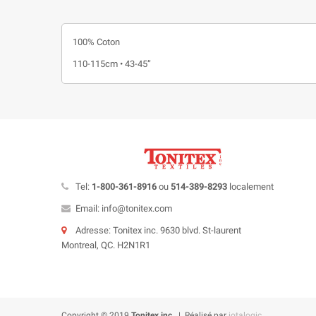
100% Coton
110-115cm • 43-45”
Tel:
1-800-361-8916
ou
514-389-8293
localement
Email: info@tonitex.com
Adresse: Tonitex inc. 9630 blvd. St-laurent
Montreal, QC. H2N1R1
Copyright © 2019
Tonitex inc.
| Réalisé par
iotalogic