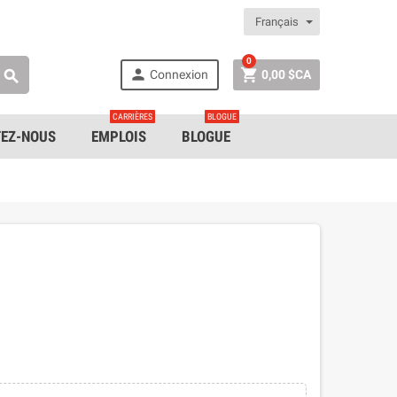
Français
0


Connexion
0,00 $CA

CARRIÈRES
BLOGUE
EZ-NOUS
EMPLOIS
BLOGUE