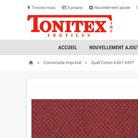
Trouvez-nous
À propos
Nouvellement ajouté
location_on
ACCUEIL
NOUVELLEMENT AJOUT



Cotonnade Imprimé
Quilt Coton 6301-655*