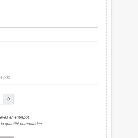
e prix
refresh
levés en entrepôt
de la quantité commandée