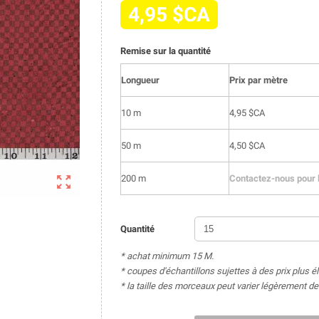
4,95 $CA
Remise sur la quantité
Longueur
Prix par mètre
10 m
4,95 $CA
50 m
4,50 $CA

200 m
Contactez-nous pour l
Quantité
* achat minimum 15 M.
* coupes d'échantillons sujettes à des prix plus é
* la taille des morceaux peut varier légèrement 