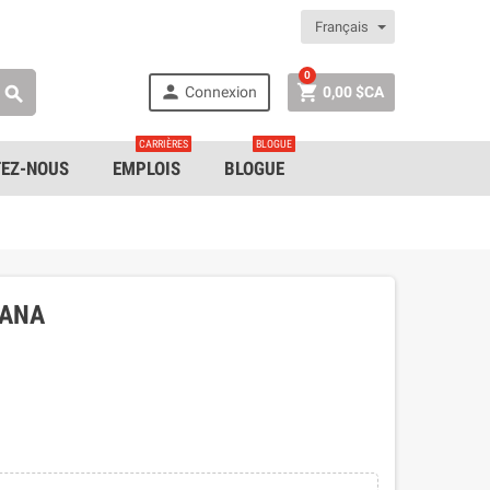
Français
0


Connexion
0,00 $CA

CARRIÈRES
BLOGUE
EZ-NOUS
EMPLOIS
BLOGUE
DANA