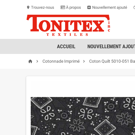
Trouvez-nous
À propos
Nouvellement ajouté
location_on
ACCUEIL
NOUVELLEMENT AJOUT



Cotonnade Imprimé
Coton Quilt 5010-051 B