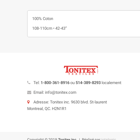
100% Coton
108-110cm • 42-43”
Tel:
1-800-361-8916
ou
514-389-8293
localement
Email: info@tonitex.com
Adresse: Tonitex inc. 9630 blvd. St-laurent
Montreal, QC. H2N1R1
Copyright © 2019
Tonitex inc.
| Réalisé par
iotalogic