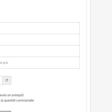
e prix
refresh
levés en entrepôt
de la quantité commandée