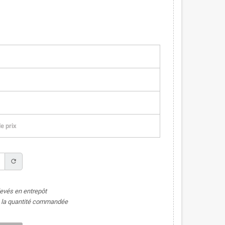
e prix
refresh
levés en entrepôt
de la quantité commandée