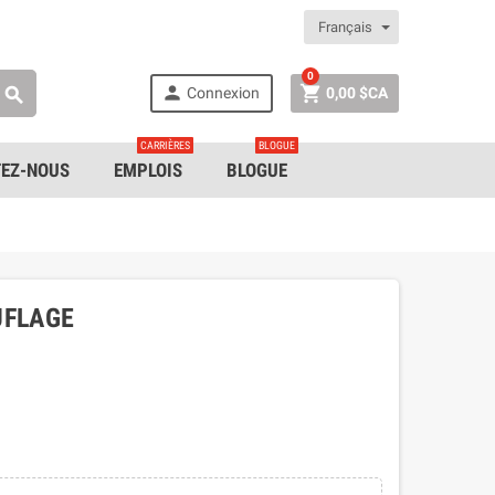
Français
0


Connexion
0,00 $CA

CARRIÈRES
BLOGUE
EZ-NOUS
EMPLOIS
BLOGUE
UFLAGE