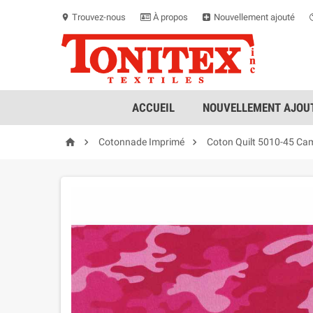
Trouvez-nous
À propos
Nouvellement ajouté
location_on
ACCUEIL
NOUVELLEMENT AJOUT



Cotonnade Imprimé
Coton Quilt 5010-45 Ca