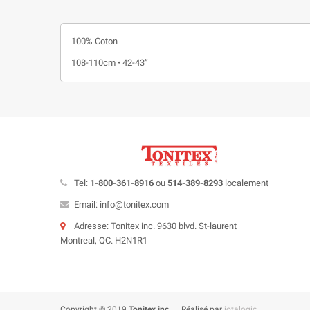
100% Coton
108-110cm • 42-43”
Tel:
1-800-361-8916
ou
514-389-8293
localement
Email: info@tonitex.com
Adresse: Tonitex inc. 9630 blvd. St-laurent
Montreal, QC. H2N1R1
Copyright © 2019
Tonitex inc.
| Réalisé par
iotalogic