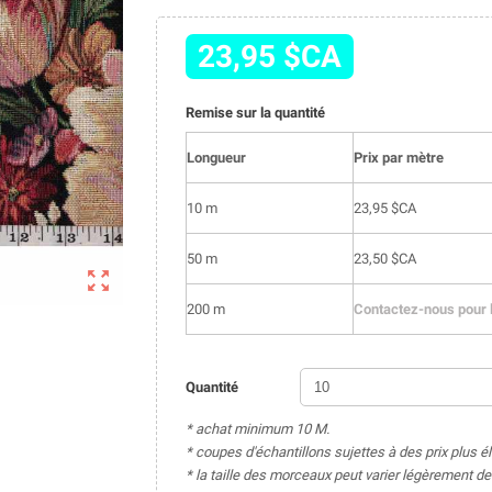
23,95 $CA
Remise sur la quantité
Longueur
Prix par mètre
10 m
23,95 $CA
50 m
23,50 $CA

200 m
Contactez-nous pour l
Quantité
* achat minimum 10 M.
* coupes d'échantillons sujettes à des prix plus é
* la taille des morceaux peut varier légèrement 