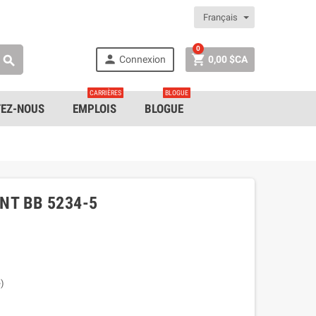
Français
0


Connexion
0,00 $CA

CARRIÈRES
BLOGUE
EZ-NOUS
EMPLOIS
BLOGUE
NT BB 5234-5
e)