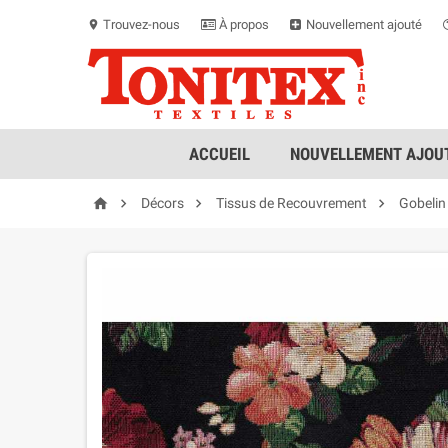
Trouvez-nous
À propos
Nouvellement ajouté
location_on
ACCUEIL
NOUVELLEMENT AJOUT




Décors
Tissus de Recouvrement
Gobelin