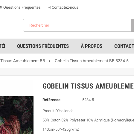
Questions Fréquentes
Contactez-nous
É!
QUESTIONS FRÉQUENTES
À PROPOS
CONTACT

 Tissus Ameublement BB
Gobelin Tissus Ameublement BB 5234-5
GOBELIN TISSUS AMEUBLEME
Référence
5234-5
Produit D'Hollande
58% Coton 32% Polyester 10% Acrylique (Polyacryliqu
140cm•55”•425gr/m2