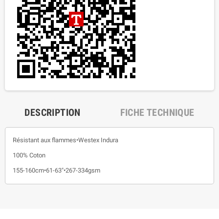
DESCRIPTION
FICHE TECHNIQUE
Résistant aux flammes•Westex Indura
100% Coton
155-160cm•61-63"•267-334gsm