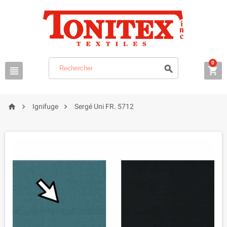
0






Ignifuge
Sergé Uni FR. 5712