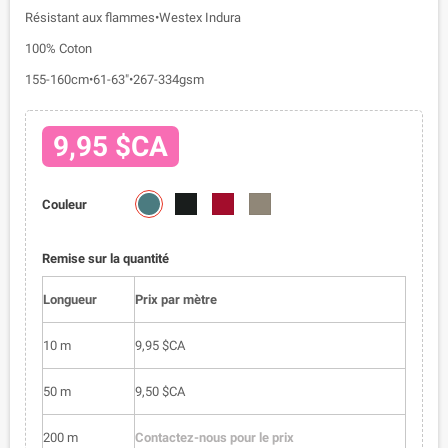
Résistant aux flammes•Westex Indura
100% Coton
155-160cm•61-63"•267-334gsm
9,95 $CA
5712-
5712-
5712-
5712-
Couleur
03
04
05
06
Remise sur la quantité
Longueur
Prix par mètre
10 m
9,95 $CA
50 m
9,50 $CA
200 m
Contactez-nous pour le prix