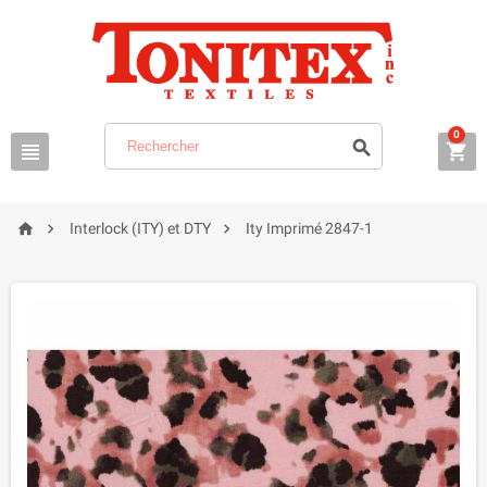
0






Interlock (ITY) et DTY
Ity Imprimé 2847-1