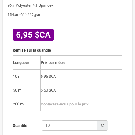
96% Polyester 4% Spandex
154cm•61”•222gsm
6,95 $CA
Remise sur la quantité
Longueur
Prix par mètre
10 m
6,95 $CA
50 m
6,50 $CA
200 m
Contactez-nous pour le prix
refresh
Quantité