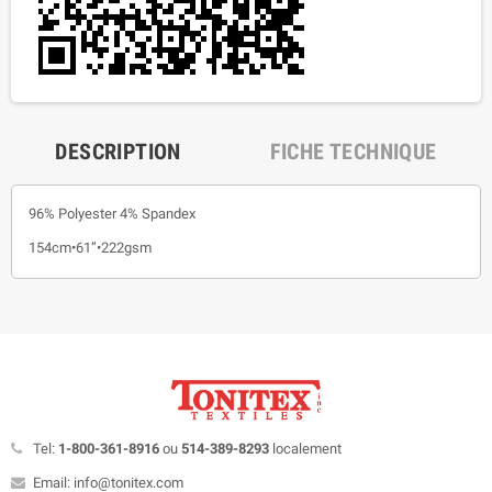
DESCRIPTION
FICHE TECHNIQUE
96% Polyester 4% Spandex
154cm•61”•222gsm
Tel:
1-800-361-8916
ou
514-389-8293
localement
Email: info@tonitex.com