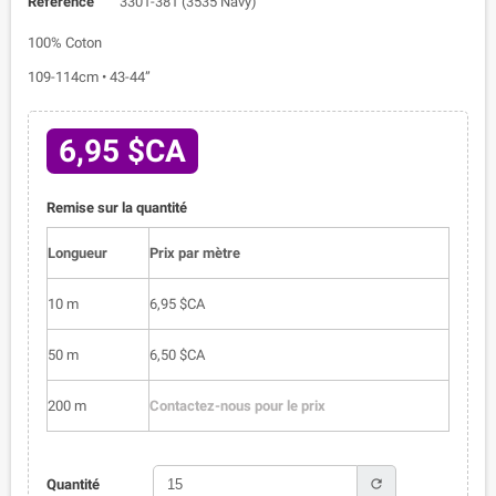
Référence
3301-381 (3535 Navy)
100% Coton
109-114cm • 43-44”
6,95 $CA
Remise sur la quantité
Longueur
Prix par mètre
10 m
6,95 $CA
50 m
6,50 $CA
200 m
Contactez-nous pour le prix
refresh
Quantité