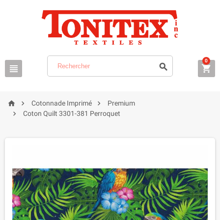
0






Cotonnade Imprimé
Premium

Coton Quilt 3301-381 Perroquet