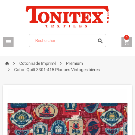
0






Cotonnade Imprimé
Premium

Coton Quilt 3301-415 Plaques Vintages bières