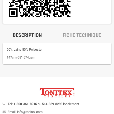
DESCRIPTION
FICHE TECHNIQUE
50% Laine 50% Polyester
147cm•58”•574gsm
Tel:
1-800-361-8916
ou
514-389-8293
localement
Email: info@tonitex.com