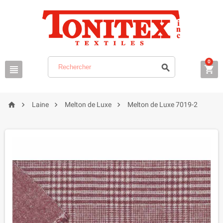
0







Laine
Melton de Luxe
Melton de Luxe 7019-2