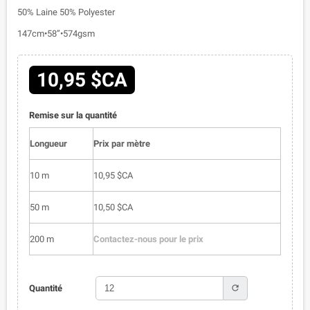
50% Laine 50% Polyester
147cm•58”•574gsm
10,95 $CA
Remise sur la quantité
Longueur
Prix par mètre
10 m
10,95 $CA
50 m
10,50 $CA
200 m
Contactez-nous pour le prix
refresh
Quantité